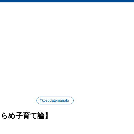
#kosodatemanabi
きらめ子育て論】