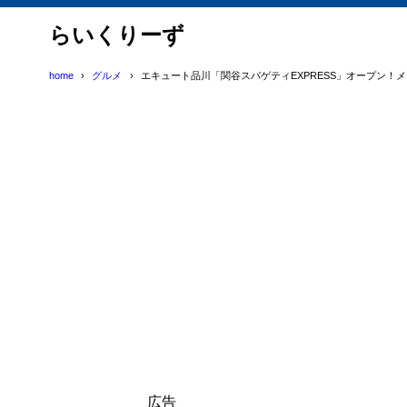
らいくりーず
home
グルメ
エキュート品川「関谷スパゲティEXPRESS」オープン！
広告