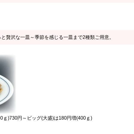
っと贅沢な一皿～季節を感じる一皿まで2種類ご用意。
)730円～ビッグ(大盛)は180円増(400ｇ)