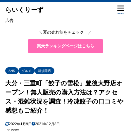
らいくりーず
MENU
広告
＼夏の売れ筋をチェック！／
楽天ランキングページはこちら
SNS
グルメ
新規開店
大分・三重町「餃子の雪松」豊後大野店オ
ープン！無人販売の購入方法は？アクセ
ス・混雑状況を調査！冷凍餃子の口コミや
感想もご紹介！
2022年1月9日
2021年12月8日
56 views