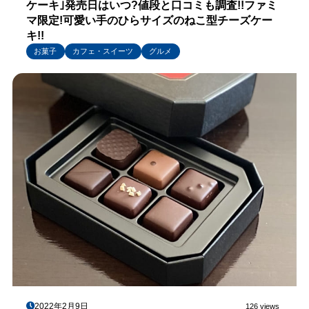
ケーキ｣発売日はいつ?値段と口コミも調査!!ファミ
マ限定!可愛い手のひらサイズのねこ型チーズケー
キ!!
お菓子
カフェ・スイーツ
グルメ
2022年2月9日
126 views