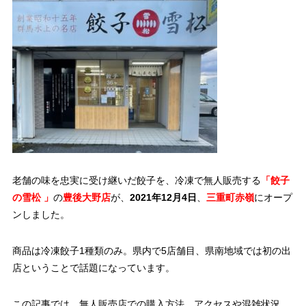
老舗の味を忠実に受け継いだ餃子を、冷凍で無人販売する
「餃子
の雪松 」
の
豊後大野店
が、
2021年12月4日
、
三重町赤嶺
にオープ
ンしました。
商品は冷凍餃子1種類のみ。県内で5店舗目、県南地域では初の出
店ということで話題になっています。
この記事では、無人販売店での購入方法、アクセスや混雑状況