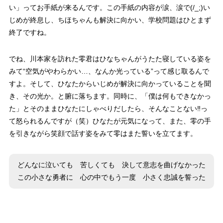
い」ってお手紙が来るんです。この手紙の内容が
涙、涙で(/_;)
い
じめが終息し、ちほちゃんも解決に向かい、学校問題はひとまず
終了ですね。
でね、川本家を訪れた零君はひなちゃんがうたた寝している姿を
みて
“空気がやわらかい…、なんか光っている”
って感じ取るんで
すよ。そして、ひなたからいじめが解決に向かっていることを聞
き、その光か。と腑に落ちます。同時に、
「僕は何もできなかっ
た」
とそのままひなたにしゃべりだしたら、そんなことない‼っ
て怒られるんですが（笑）ひなたが元気になって、また、零の手
を引きながら笑顔で話す姿をみて零はまた誓いを立てます。
どんなに泣いても 苦しくても 決して意志を曲げなかった
この小さな勇者に 心の中でもう一度 小さく忠誠を誓った