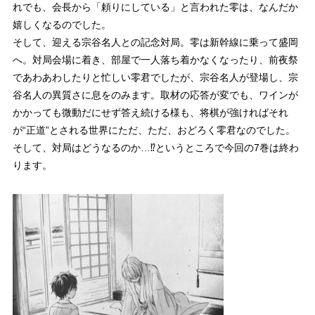
れでも、会長から
「頼りにしている」
と言われた零は、なんだか
嬉しくなるのでした。
そして、迎える宗谷名人との記念対局。零は新幹線に乗って盛岡
へ。対局会場に着き、部屋で一人落ち着かなくなったり、前夜祭
であわあわしたりと忙しい零君でしたが、宗谷名人が登場し、宗
谷名人の
異質さ
に息をのみます。取材の応答が変でも、ワインが
かかっても微動だにせず答え続ける様も、将棋が強ければそれ
が“正道”とされる世界にただ、ただ、おどろく零君なのでした。
そして、
対局はどうなるのか…⁉
というところで今回の7巻は終わ
ります。