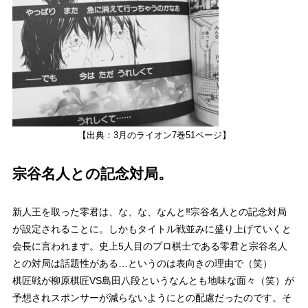
【出典：3月のライオン7巻51ページ】
宗谷名人との記念対局。
新人王を取った零君は、な、な、なんと‼
宗谷名人との記念対局
が設定されることに。しかもタイトル戦並みに盛り上げていくと
会長に言われます。史上5人目のプロ棋士である零君と宗谷名人
との対局は話題性がある…というのは表向きの理由で（笑）
棋匠戦が柳原棋匠VS島田八段というなんとも
地味な面々（笑）
が
予想されスポンサーが減らないようにとの配慮だったのです。そ