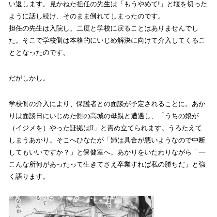
い返します。見かねた担任の先生は
「もうやめて!」
と堰を切った
ように話し続け、そのまま
倒れてしまった
のです。
担任の先生は入院し、二度と学校に戻ることはありませんでし
た。そこで学校側は本格的に
いじめ解決
に向けて介入してくるこ
ととなったのです。
だがしかし。
学校側の介入により、保護者との面談が予定されることに。あか
りは面談日にいじめた側の高城の母親と遭遇し、
「うちの娘が
（イジメを）やった証拠は⁉」
と責め立てられます。うろたえて
しまうあかり。そこへひなたが「姉は具合が悪いようなので中断
してもいいですか？」と保健室へ。あかりをいたわりながら
「―
こんな所何があったって生きてさえ卒業すれば私の勝ちだ」
と強
く語ります。