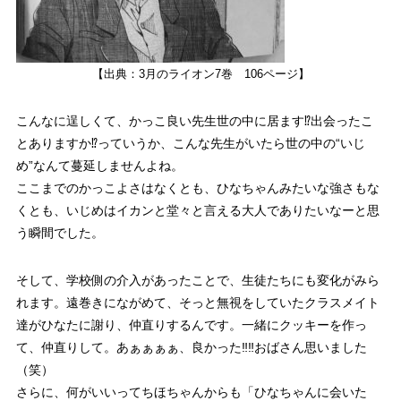
【出典：3月のライオン7巻 106ページ】
こんなに逞しくて、かっこ良い先生世の中に居ます⁉出会ったこ
とありますか⁉っていうか、こんな先生がいたら世の中の“いじ
め”なんて蔓延しませんよね。
ここまでのかっこよさはなくとも、ひなちゃんみたいな強さもな
くとも、
いじめはイカン
と堂々と言える大人でありたいなーと思
う瞬間でした。
そして、学校側の介入があったことで、生徒たちにも変化がみら
れます。遠巻きにながめて、そっと無視をしていたクラスメイト
達がひなたに謝り、仲直りするんです。一緒にクッキーを作っ
て、仲直りして。
あぁぁぁぁ、良かった‼‼おばさん思いました
（笑）
さらに、何がいいってちほちゃんからも「ひなちゃんに会いた