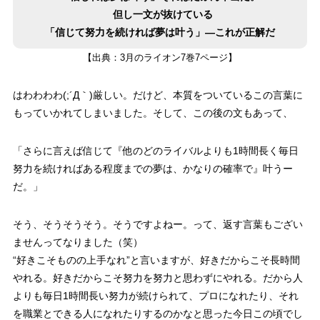
但し一文が抜けている
「信じて努力を続ければ夢は叶う」―これが正解だ
【出典：3月のライオン7巻7ページ】
はわわわわ(;´Д｀)厳しい。
だけど、本質をついているこの言葉に
もっていかれてしまいました。そして、この後の文もあって、
「さらに言えば信じて『他のどのライバルよりも1時間長く毎日
努力を続ければある程度までの夢は、かなりの確率で』叶うー
だ。」
そう、そうそうそう。そうですよねー。って、返す言葉もござい
ませんってなりました（笑）
“好きこそものの上手なれ”と言いますが、好きだからこそ長時間
やれる。好きだからこそ努力を努力と思わずにやれる。だから人
よりも毎日1時間長い努力が続けられて、プロになれたり、それ
を職業とできる人になれたりするのかなと思った今日この頃でし