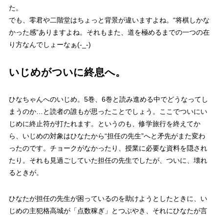
た。
でも、零君や二階堂はちょっと背景が違いますよね。
“将棋しかな
かった感”
ありますよね。それもまた、道を極めるまでの一つの在
り方なんでしょーなぁ(-_-)
いじめがついに終息へ。
ひなちゃんへのいじめ。5巻、6巻と読み進める中でどうなってし
まうのか…と読者の誰もが思ったことでしょう。ここでついにい
じめに
終止符
が打たれます。というのも、修学旅行を終えてか
ら、いじめの対象は
ひなたから“担任の先生”
へと矛先がまた変わ
ったのです。チョークがなかったり、授業に必要な資料を隠され
たり。それも見過ごしていた担任の先生でしたが、ついに、壊れ
るときが。
ひなたが担任の先生が困っているのを助けようとしたときに、い
じめの主犯格高城が「点数稼ぎ」とつぶやき、それにひなたが言