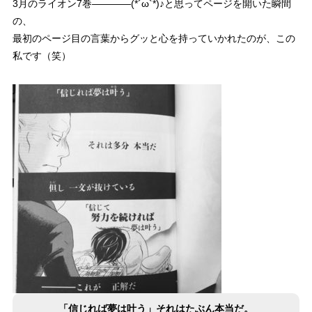
3月のライオン7巻――――(*´ω`*)♪と思ってページを開いた瞬間
の、
最初のページ目の言葉から
グッと心を持っていかれた
のが、この
私です（笑）
「信じれば夢は叶う」それはたぶん本当だ。