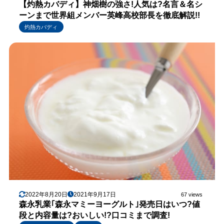
【灼熱カバディ】神畑樹の強さ!人気は?名言＆名シ
ーンまで世界組メンバー英峰高校部長を徹底解説!!
灼熱カバディ
2022年8月20日
2021年9月17日
67 views
森永乳業｢森永マミーヨーグルト｣発売日はいつ?値
段と内容量は?おいしい!?口コミまで調査!