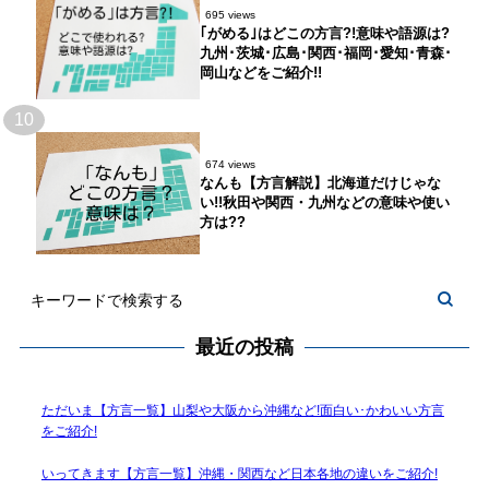
695 views
｢がめる｣はどこの方言?!意味や語源は?
九州･茨城･広島･関西･福岡･愛知･青森･
岡山などをご紹介!!
10
674 views
なんも【方言解説】北海道だけじゃな
い!!秋田や関西・九州などの意味や使い
方は??
最近の投稿
ただいま【方言一覧】山梨や大阪から沖縄など!面白い･かわいい方言
をご紹介!
いってきます【方言一覧】沖縄・関西など日本各地の違いをご紹介!