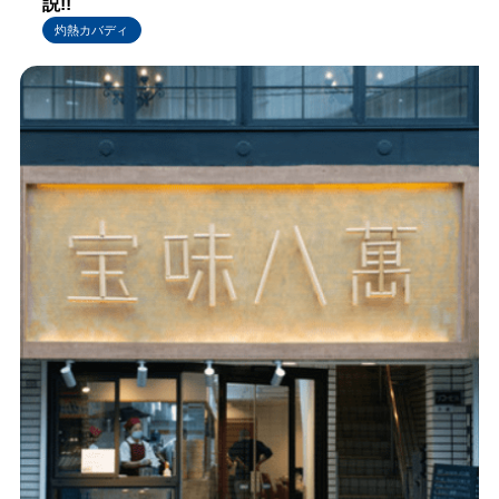
説!!
灼熱カバディ