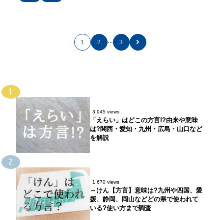
…
1
2
3
1
3,945 views
「えらい」はどこの方言!?由来や意味
は?関西・愛知・九州・広島・山口など
を解説
2
1,670 views
～けん【方言】意味は?九州や四国、愛
媛、静岡、岡山などどの県で使われて
いる?使い方まで調査