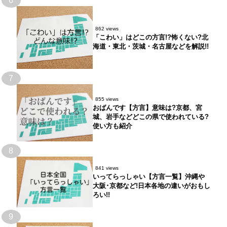
6
862 views
「こわい」はどこの方言!?怖くない?北
海道・東北・茨城・名古屋などを解説!!
7
855 views
おばんです【方言】意味は?京都、宮
城、岩手などどこの県で使われている?
使い方も紹介
8
841 views
いってらっしゃい【方言一覧】沖縄や
大阪･京都など!日本各地の違いがおもし
ろい!!
9