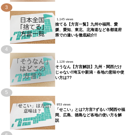
3
1,145 views
捨てる【方言一覧】九州や福岡、愛
媛、愛知、東北、北海道など各都道府
県での違いを徹底紹介!!
4
1,128 views
そうなん【方言解説】九州・関西だけ
じゃない!!埼玉や新潟・各地の意味や使
い方は??
5
953 views
「せこい」とは?方言?ずるい?関西や福
岡、広島、徳島など各地の使い方を解
説