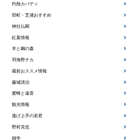
灼熱カバディ
田町・芝浦おすすめ
神社仏閣
紅葉情報
羊と鋼の森
羽海野チカ
蔵前おススメ情報
藤城清治
蜜蜂と遠雷
観光情報
逃げ上手の若君
野村克也
雑学