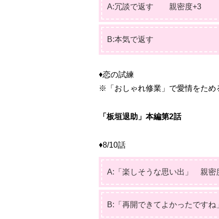
A:冗談で返す
親密度+3
B:本気で返す
♦恋の試練
※「おしゃれ修業」で愛情をため
「板垣退助」本編第2話
♦8/10話
A:「楽しそうな思い出」
親密
B:「再開できてよかったですね