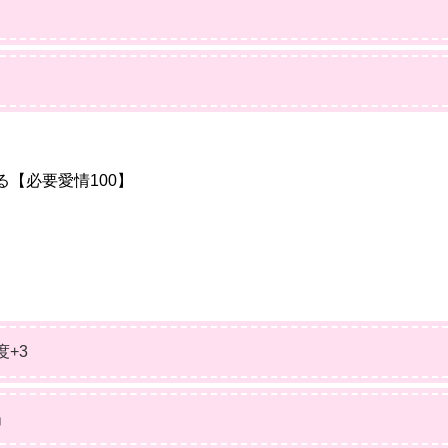
る
【必要愛情100】
度+3
」