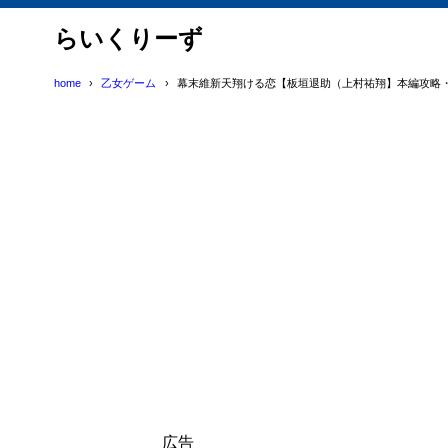
らいくりーず
home
乙女ゲーム
幕末維新天翔ける恋【板垣退助（上村祐翔】本編攻略・
広告