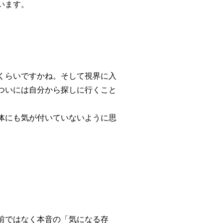
います。
くらいですかね。そして視界に入
ついには
自分から
探しに行くこと
体にも気が付いていないように思
前
ではなく
本音
の「
気になる存