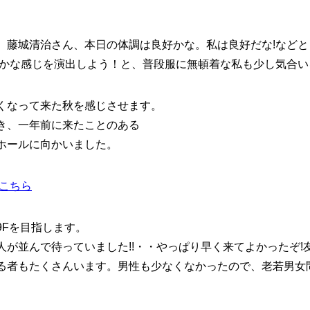
。藤城清治さん、本日の体調は良好かな。私は良好だな!など
やかな感じを演出しよう！と、普段服に無頓着な私も少し気合いを
くなって来た秋を感じさせます。
き、一年前に来たことのある
ホール
に向かいました。
はこちら
9Fを目指します。
人が並んで待っていました!!
・・やっぱり早く来てよかったぞ!
る者もたくさんいます。男性も少なくなかったので、
老若男女