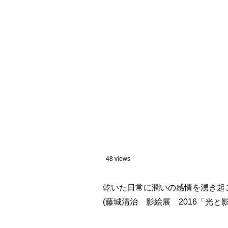
48 views
乾いた日常に潤いの感情を湧き起こ
(藤城清治 影絵展 2016「光と