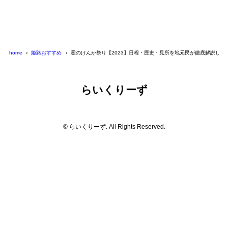
home
姫路おすすめ
灘のけんか祭り【2023】日程・歴史・見所を地元民が徹底解説しま
らいくりーず
© らいくりーず. All Rights Reserved.