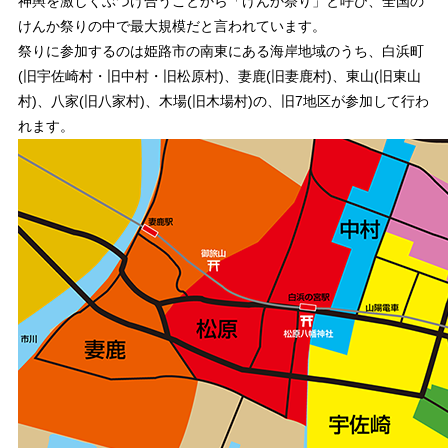
神輿を激しくぶつけ合うことから「けんか祭り」と呼び、全国の
けんか祭りの中で最大規模だと言われています。
祭りに参加するのは姫路市の南東にある海岸地域のうち、白浜町
(旧宇佐崎村・旧中村・旧松原村)、妻鹿(旧妻鹿村)、東山(旧東山
村)、八家(旧八家村)、木場(旧木場村)の、旧7地区が参加して行わ
れます。