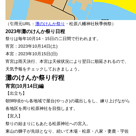
（引用元URL：
灘のけんか祭り
・松原八幡神社秋季例祭）
2023年灘のけんか祭り日程
祭りは毎年10月14・15日の二日間で行われます。
宵宮：2023年10月14日(土)
本宮：2023年10月15日(日)
宵宮は雨天決行、本宮は天候状況により翌日に順延されるので、
天気予報をチェックしておきましょう。
灘のけんか祭り行程
宵宮(10月14日)編
【出立ち】
朝9時頃から各地域で屋台(やっさ)の蔵出しをし、練り上げながら
各地区を周り松原神社を目指します。
【宮入】
祭りの始まりにもあたる松原神社への宮入。
東山の獅子が先頭となり、続いて木場・松原・八家・妻鹿・宇佐