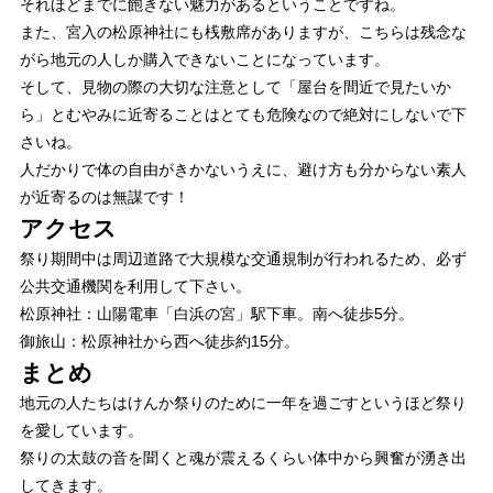
それほどまでに飽きない魅力があるということですね。
また、宮入の松原神社にも桟敷席がありますが、こちらは残念な
がら地元の人しか購入できないことになっています。
そして、見物の際の大切な注意として「屋台を間近で見たいか
ら」とむやみに近寄ることはとても危険なので絶対にしないで下
さいね。
人だかりで体の自由がきかないうえに、避け方も分からない素人
が近寄るのは無謀です！
アクセス
祭り期間中は周辺道路で大規模な交通規制が行われるため、
必ず
公共交通機関を利用
して下さい。
松原神社：山陽電車「白浜の宮」駅下車。南へ徒歩5分。
御旅山：松原神社から西へ徒歩約15分。
まとめ
地元の人たちはけんか祭りのために一年を過ごす
というほど祭り
を愛しています。
祭りの太鼓の音を聞くと魂が震えるくらい体中から興奮が湧き出
してきます。