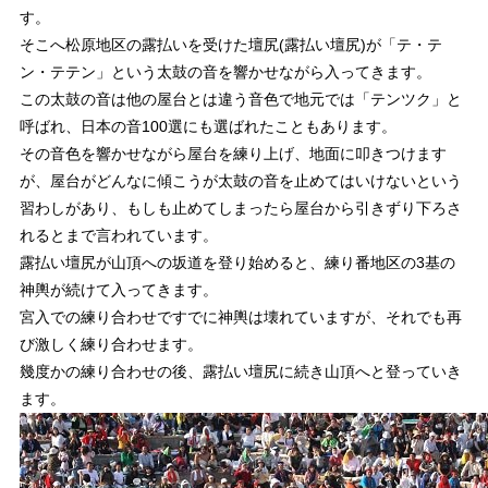
す。
そこへ松原地区の露払いを受けた壇尻(露払い壇尻)が「テ・テ
ン・テテン」という太鼓の音を響かせながら入ってきます。
この太鼓の音は他の屋台とは違う音色で地元では「テンツク」と
呼ばれ、日本の音100選にも選ばれたこともあります。
その音色を響かせながら屋台を練り上げ、地面に叩きつけます
が、屋台がどんなに傾こうが太鼓の音を止めてはいけないという
習わしがあり、もしも止めてしまったら屋台から引きずり下ろさ
れるとまで言われています。
露払い壇尻が山頂への坂道を登り始めると、練り番地区の3基の
神輿が続けて入ってきます。
宮入での練り合わせですでに神輿は壊れていますが、それでも再
び激しく練り合わせます。
幾度かの練り合わせの後、露払い壇尻に続き山頂へと登っていき
ます。