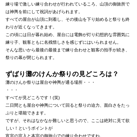
練り場で激しい練り合わせが行われているころ、山頂の御旅所で
は神輿を前にして祝詞があげられます。
すべての屋台が山頂に到着し、その後山を下り始めると祭りも終
わりが近くなってきます。
この頃には日が暮れ始め、屋台には電飾が灯り幻想的な雰囲気に
練り子、観客ともに名残惜しさを感じずにはいられません。
そんな思いから最後の最後まで練り合わせと観客の拍手が続き、
祭りの幕が閉じられます。
ずばり灘のけんか祭りの見どころは？
灘のけんか祭りは屋台や神輿が通る場所・・・
・・・
すべてが見どころです！(笑)
二日間とも屋台や神輿について回ると祭りの迫力、面白さをたっ
ぷりと堪能できます。
ですが、それはなかなか難しいと思うので、
ここは絶対に見て欲
しい！というポイントが
宵宮の宮入と本宮の御旅山での練り合わせ
ですね。