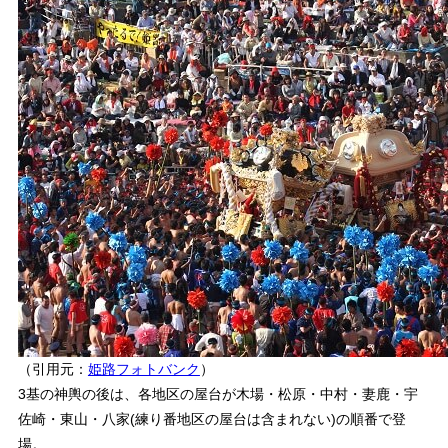
（引用元：
姫路フォトバンク
）
3基の神輿の後は、各地区の屋台が木場・松原・中村・妻鹿・宇
佐崎・東山・八家(練り番地区の屋台は含まれない)の順番で登
場。