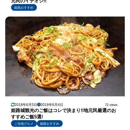
元民のイチオシ!!
姫路おすすめ
2018年6月5日
2018年6月4日
72 views
姫路城観光のご飯はコレで決まり!!地元民厳選のお
すすめご飯5選!
ご当地グルメ
姫路おすすめ