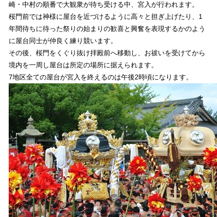
崎・中村の順番で大観衆が待ち受ける中、宮入が行われます。
桜門前では神様に屋台を近づけるように高々と担ぎ上げたり、1
年間待ちに待った祭りの始まりの歓喜と興奮を表現するかのよう
に屋台同士が仲良く練り競います。
その後、桜門をくぐり抜け拝殿前へ移動し、お祓いを受けてから
境内を一周し屋台は所定の場所に据えられます。
7地区全ての屋台が宮入を終えるのは午後2時頃になります。