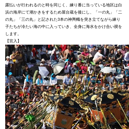
露払いが行われるのと時を同じく、練り番に当っている地区は白
浜の海岸にて潮かきをするため屋台蔵を後にし、「一の丸」「二
の丸」「三の丸」と記された3本の神輿幟を突き立てながら練り
子たちが冷たい海の中に入っていき、全身に海水をかけ合い禊を
します。
【宮入】