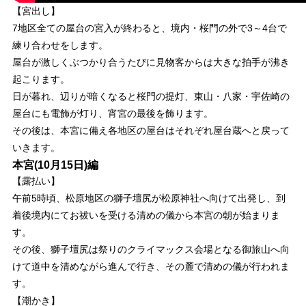
【宮出し】
7地区全ての屋台の宮入が終わると、境内・桜門の外で3～4台で
練り合わせをします。
屋台が激しくぶつかり合うたびに見物客からは大きな拍手が沸き
起こります。
日が暮れ、辺りが暗くなると桜門の提灯、東山・八家・宇佐崎の
屋台にも電飾が灯り、宵宮の最後を飾ります。
その後は、本宮に備え各地区の屋台はそれぞれ屋台蔵へと戻って
いきます。
本宮(10月15日)編
【露払い】
午前5時頃、松原地区の獅子壇尻が松原神社へ向けて出発し、到
着後境内にてお祓いを受ける清めの儀から本宮の朝が始まりま
す。
その後、獅子壇尻は祭りのクライマックス会場となる御旅山へ向
けて道中を清めながら進んで行き、その麓で清めの儀が行われま
す。
【潮かき】