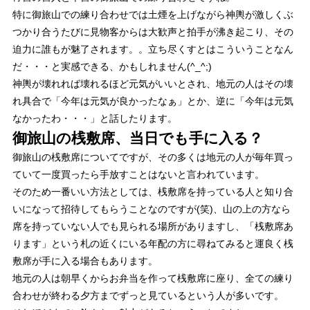
特に御旅山での練り合わせでは土煙を上げながら神輿が激しくぶ
つかり合うたびに見物客からは大歓声と拍手が沸き起こり、その
迫力に誰もが魅了されます。。立ち尽くすとはこういうことなん
だ・・・と実感できる、かもしれません(^_^;)
神輿が壊れれば壊れるほど元気がいいとされ、地元の人はその壊
れ具合で「今年は元気が良かったなぁ」とか、逆に「今年は元気
なかったわ・・・」と話したります。
御旅山の桟敷席、当日でも手に入る？
御旅山の桟敷席についてですが、その多くは地元の人が毎年買っ
ていて
一度買ったら手放すことはない
と言われています。
そのため一番いい方法としては、桟敷席を持っている人と知り合
いになって招待してもらうことなのですが(笑)、山の上の方なら
席を持っていない人でも見られる場所がありますし、「桟敷席あ
ります」という札の近くにいる年配の方に尋ねてみると運良く桟
敷席が手に入る場合もあります。
地元の人は朝早くからお弁当を作って桟敷席に座り、全ての練り
合わせが終わる夕方までずっと見ているという人が多いです。