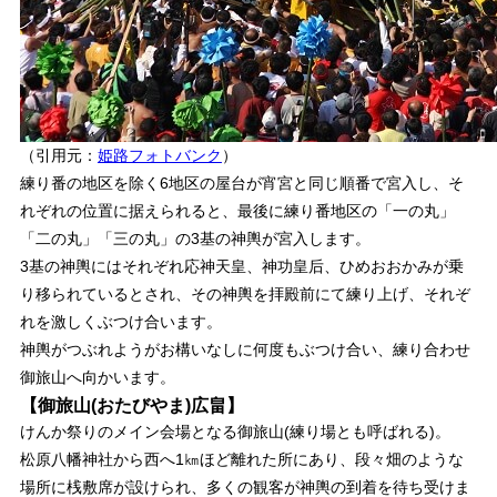
（引用元：
姫路フォトバンク
）
練り番の地区を除く6地区の屋台が宵宮と同じ順番で宮入し、そ
れぞれの位置に据えられると、最後に練り番地区の「一の丸」
「二の丸」「三の丸」の3基の神輿が宮入します。
3基の神輿にはそれぞれ応神天皇、神功皇后、ひめおおかみが乗
り移られているとされ、その神輿を拝殿前にて練り上げ、それぞ
れを激しくぶつけ合います。
神輿がつぶれようがお構いなしに何度もぶつけ合い、練り合わせ
御旅山へ向かいます。
【御旅山(おたびやま)広畠】
けんか祭りのメイン会場となる御旅山(練り場とも呼ばれる)。
松原八幡神社から西へ1㎞ほど離れた所にあり、段々畑のような
場所に桟敷席が設けられ、多くの観客が神輿の到着を待ち受けま