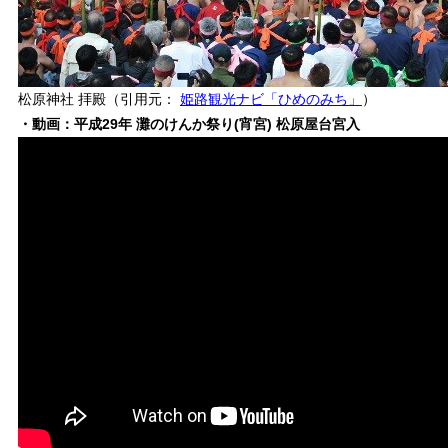
松原神社 拝殿（引用元：
姫路観光ナビ「ひめのみち」
）
・動画：平成29年 灘のけんか祭り(宵宮) 松原屋台宮入