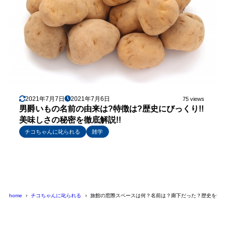
2021年7月7日
2021年7月6日
75 views
男爵いもの名前の由来は?特徴は?歴史にびっくり!!
美味しさの秘密を徹底解説!!
チコちゃんに叱られる
雑学
home
チコちゃんに叱られる
旅館の窓際スペースは何？名前は？廊下だった？歴史を知