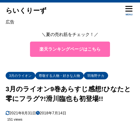
らいくりーず
MENU
広告
＼夏の売れ筋をチェック！／
楽天ランキングページはこちら
3月のライオン
尊敬する人物・好きな人物
羽海野チカ
3月のライオン9巻あらすじ感想!ひなたと
零にフラグ?!滑川臨也も初登場!!
2021年8月31日
2018年7月14日
151 views