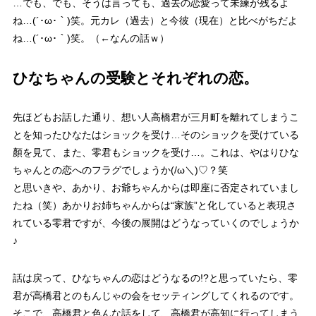
…でも、でも、そうは言っても、過去の恋愛って未練が残るよ
ね…(´･ω･｀)笑。元カレ（過去）と今彼（現在）と比べがちだよ
ね…(´･ω･｀)笑。（←なんの話ｗ）
ひなちゃんの受験とそれぞれの恋。
先ほどもお話した通り、想い人高橋君が三月町を離れてしまうこ
とを知った
ひなたはショックを受け…
そのショックを受けている
顏を見て、また、
零君もショックを受け…
。これは、やはりひな
ちゃんとの
恋へのフラグ
でしょうか(/ω＼)♡？笑
と思いきや、あかり、お爺ちゃんからは即座に
否定
されていまし
たね（笑）あかりお姉ちゃんからは
“家族”と化している
と表現さ
れている零君ですが、今後の展開はどうなっていくのでしょうか
♪
話は戻って、ひなちゃんの恋はどうなるの!?と思っていたら、零
君が高橋君とのもんじゃの会をセッティングしてくれるのです。
そこで、高橋君と色んな話をして、高橋君が高知に行ってしまう