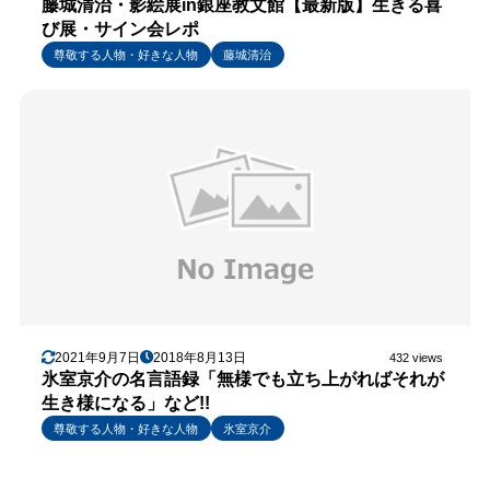
藤城清治・影絵展in銀座教文館【最新版】生きる喜
び展・サイン会レポ
尊敬する人物・好きな人物
藤城清治
2021年9月7日
2018年8月13日
432 views
氷室京介の名言語録「無様でも立ち上がればそれが
生き様になる」など!!
尊敬する人物・好きな人物
氷室京介