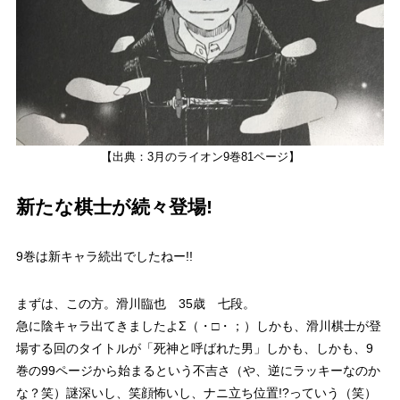
【出典：3月のライオン9巻81ページ】
新たな棋士が続々登場!
9巻は
新キャラ続出
でしたねー!!
まずは、この方。
滑川臨也 35歳 七段。
急に陰キャラ出てきましたよΣ（・□・；）しかも、滑川棋士が登
場する回のタイトルが「死神と呼ばれた男」しかも、しかも、9
巻の99ページから始まるという
不吉
さ（や、逆にラッキーなのか
な？笑）謎深いし、笑顔怖いし、
ナニ立ち位置!?
っていう（笑）