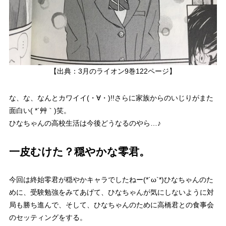
【出典：3月のライオン9巻122ページ】
な、な、なんとカワイイ(・∀・)!!
さらに家族からのいじりがまた
面白い( *´艸｀)笑。
ひなちゃんの高校生活は今後どうなるのやら…♪
一皮むけた？穏やかな零君。
今回は終始零君が穏やかキャラでしたねー(*´ω`*)ひなちゃんのた
めに、受験勉強をみてあげて、ひなちゃんが気にしないように対
局も勝ち進んで、そして、ひなちゃんのために高橋君との食事会
のセッティングをする。