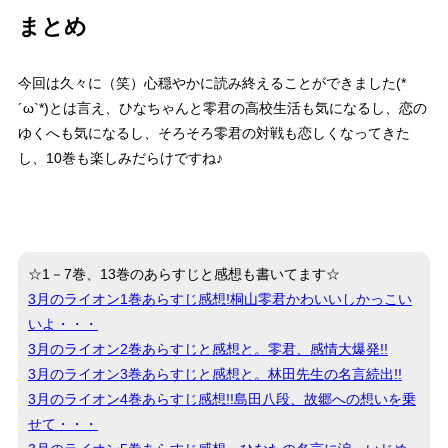
まとめ
今回は久々に（笑）
心穏やか
に読み終えることができました(*
´ω`*)とは言え、ひなちゃんと零君の
高校生活
も気になるし、
恋の
ゆくへ
も気になるし、そろそろ
零君の対戦
も恋しくなってきた
し、10巻も楽しみだらけですね♪
☆1－7巻、13巻のあらすじと感想も書いてます☆
3月のライオン1巻あらすじ感想!桐山零君かわいいしかっこい
いよ・・・
3月のライオン2巻あらすじと感想と。零君、感情大爆発!!
3月のライオン3巻あらすじと感想と。林田先生の名言続出!!
3月のライオン4巻あらすじ感想!!島田八段、故郷への想いを乗
せて・・・