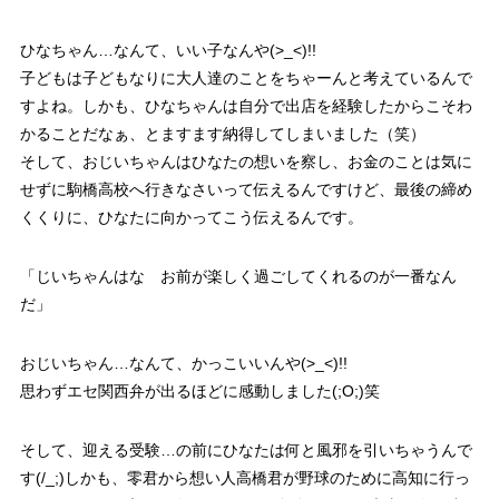
ひなちゃん…なんて、
いい子なんや(>_<)!!
子どもは子どもなりに大人達のことをちゃーんと考えているんで
すよね。しかも、ひなちゃんは自分で出店を経験したからこそわ
かることだなぁ、とますます納得してしまいました（笑）
そして、おじいちゃんはひなたの想いを察し、お金のことは気に
せずに駒橋高校へ行きなさいって伝えるんですけど、最後の締め
くくりに、ひなたに向かってこう伝えるんです。
「じいちゃんはな お前が楽しく過ごしてくれるのが一番なん
だ」
おじいちゃん…なんて、
かっこいいんや(>_<)!!
思わずエセ関西弁が出るほどに感動しました(;O;)笑
そして、迎える受験…の前にひなたは何と
風邪を引いちゃうんで
す(/_;)
しかも、零君から想い人高橋君が野球のために高知に行っ