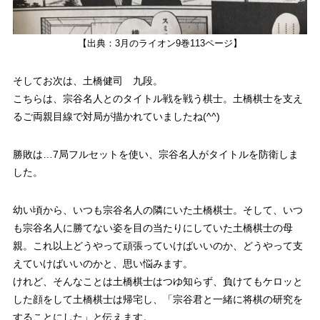
【出典：3月のライオン9巻113ページ】
そしてお次は、
土橋健司 九段。
こちらは、宗谷名人とのタイトル戦を戦う棋士。土橋棋士を支え
るご両親目線で対局が描かれていましたね(^^)
勝敗は…7局フルセットを使い、宗谷名人が
タイトルを防衛
しま
した。
幼い頃から、いつも宗谷名人の隣にいた土橋棋士。そして、いつ
も宗谷名人に勝てない姿を目の当たりにしていた土橋棋士の母
親。これ以上どうやって頑張っていけばいいのか、どうやって支
えていけばいいのかと、思い悩みます。
けれど、そんなことは土橋棋士はつゆ知らず、負けてもケロッと
した顔をして土橋棋士は帰宅し、
「宗谷君と一緒に将棋の研究を
することにした」
と伝えます。