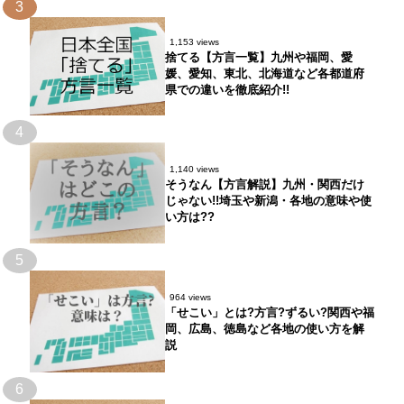
3
1,153 views
捨てる【方言一覧】九州や福岡、愛
媛、愛知、東北、北海道など各都道府
県での違いを徹底紹介!!
4
1,140 views
そうなん【方言解説】九州・関西だけ
じゃない!!埼玉や新潟・各地の意味や使
い方は??
5
964 views
「せこい」とは?方言?ずるい?関西や福
岡、広島、徳島など各地の使い方を解
説
6