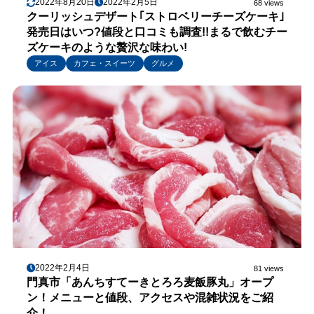
2022年8月20日
2022年2月5日
68 views
クーリッシュデザート｢ストロベリーチーズケーキ｣
発売日はいつ?値段と口コミも調査!!まるで飲むチー
ズケーキのような贅沢な味わい!
アイス
カフェ・スイーツ
グルメ
2022年2月4日
81 views
門真市「あんちすてーきとろろ麦飯豚丸」オープ
ン！メニューと値段、アクセスや混雑状況をご紹
介！