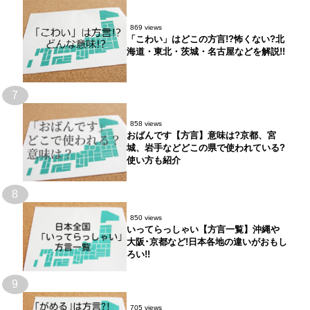
869 views
「こわい」はどこの方言!?怖くない?北
海道・東北・茨城・名古屋などを解説!!
7
858 views
おばんです【方言】意味は?京都、宮
城、岩手などどこの県で使われている?
使い方も紹介
8
850 views
いってらっしゃい【方言一覧】沖縄や
大阪･京都など!日本各地の違いがおもし
ろい!!
9
705 views