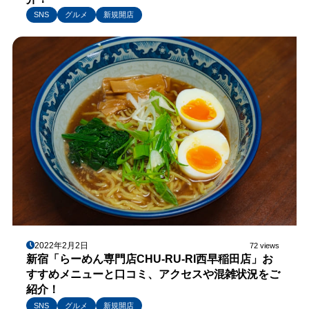
SNS
グルメ
新規開店
2022年2月2日
72 views
新宿「らーめん専門店CHU-RU-RI西早稲田店」お
すすめメニューと口コミ、アクセスや混雑状況をご
紹介！
SNS
グルメ
新規開店