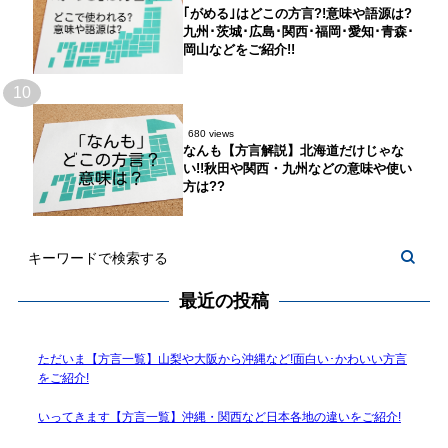
｢がめる｣はどこの方言?!意味や語源は?
九州･茨城･広島･関西･福岡･愛知･青森･
岡山などをご紹介!!
10
680 views
なんも【方言解説】北海道だけじゃな
い!!秋田や関西・九州などの意味や使い
方は??
最近の投稿
ただいま【方言一覧】山梨や大阪から沖縄など!面白い･かわいい方言
をご紹介!
いってきます【方言一覧】沖縄・関西など日本各地の違いをご紹介!