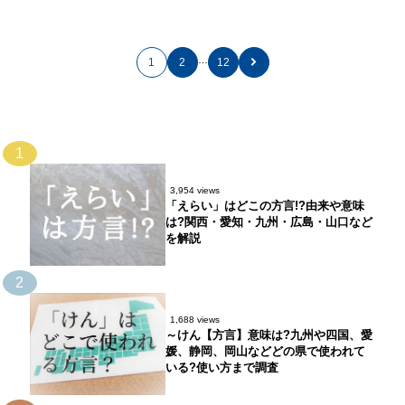
…
1
2
12
1
3,954 views
「えらい」はどこの方言!?由来や意味
は?関西・愛知・九州・広島・山口など
を解説
2
1,688 views
～けん【方言】意味は?九州や四国、愛
媛、静岡、岡山などどの県で使われて
いる?使い方まで調査