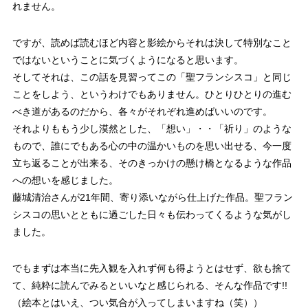
れません。
ですが、読めば読むほど内容と影絵からそれは決して特別なこと
ではないということに気づくようになると思います。
そしてそれは、この話を見習ってこの「聖フランシスコ」と同じ
ことをしよう、というわけでもありません。ひとりひとりの進む
べき道があるのだから、各々がそれぞれ進めばいいのです。
それよりももう少し漠然とした、「想い」・・「祈り」のような
もので、誰にでもある心の中の温かいものを思い出せる、今一度
立ち返ることが出来る、そのきっかけの懸け橋となるような作品
への想いを感じました。
藤城清治さんが21年間、寄り添いながら仕上げた作品。聖フラン
シスコの思いとともに過ごした日々も伝わってくるような気がし
ました。
でもまずは本当に先入観を入れず何も得ようとはせず、欲も捨て
て、純粋に読んでみるといいなと感じられる、そんな作品です!!
（絵本とはいえ、つい気合が入ってしまいますね（笑））