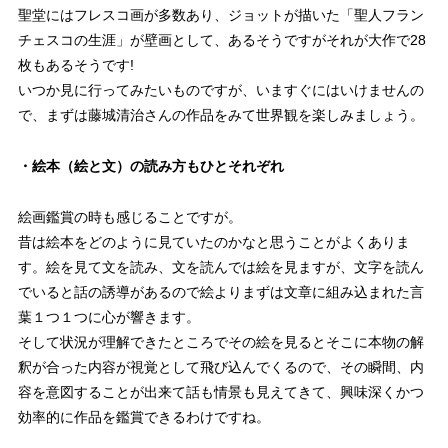
聖堂にはフレスコ画が多数あり、ジョットが描いた「聖人フラン
チェスコの生涯」が壁画として、あるそうですがそれが大作で28
枚もあるそうです!
いつか見に行ってみたいものですが、いますぐにはいけませんの
で、まずは藤城清治さんの作品をみて世界観を楽しみましょう。
・絵本（絵と文）の読み方もひとそれぞれ
絵画鑑賞の時も感じることですが。
昔は絵本をどのように見ていたのかなと思うことがよくありま
す。絵を見て文を読み、文を読んでは絵を見ますが、文字を読ん
でいると話の誘導があるので絵よりまずは文章に組み込まれた言
葉１つ１つに心が響きます。
そして状況が理解できたところでその絵を見るとそこに本物の解
釈が合った内容が視覚として飛び込んでくるので、その瞬間、内
容を意図することが出来て話も情景も見えてきて、興味深くかつ
効率的に作品を鑑賞できるわけですね。