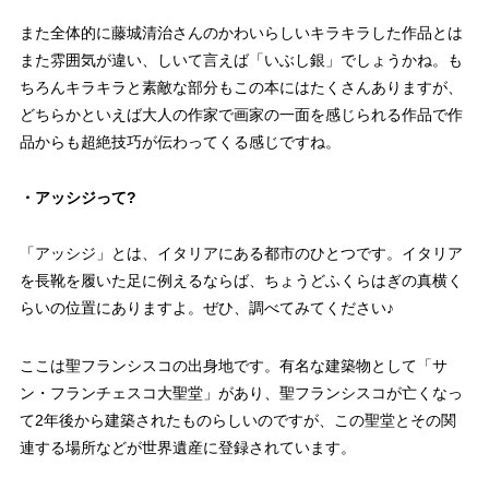
また全体的に藤城清治さんのかわいらしいキラキラした作品とは
また雰囲気が違い、しいて言えば「いぶし銀」でしょうかね。も
ちろんキラキラと素敵な部分もこの本にはたくさんありますが、
どちらかといえば大人の作家で画家の一面を感じられる作品で作
品からも超絶技巧が伝わってくる感じですね。
・アッシジって?
「アッシジ」とは、イタリアにある都市のひとつです。イタリア
を長靴を履いた足に例えるならば、ちょうどふくらはぎの真横く
らいの位置にありますよ。ぜひ、調べてみてください♪
ここは聖フランシスコの出身地です。有名な建築物として「サ
ン・フランチェスコ大聖堂」があり、聖フランシスコが亡くなっ
て2年後から建築されたものらしいのですが、この聖堂とその関
連する場所などが世界遺産に登録されています。