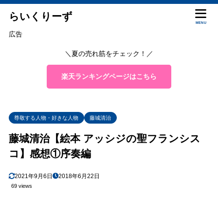
らいくりーず
MENU
広告
＼夏の売れ筋をチェック！／
楽天ランキングページはこちら
尊敬する人物・好きな人物
藤城清治
藤城清治【絵本 アッシジの聖フランシス
コ】感想①序奏編
2021年9月6日
2018年6月22日
69 views