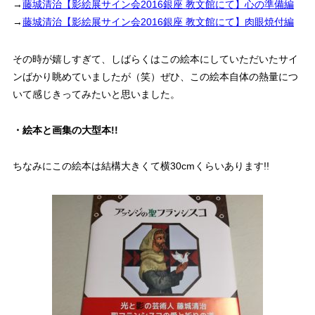
→
藤城清治【影絵展サイン会2016銀座 教文館にて】心の準備編
→
藤城清治【影絵展サイン会2016銀座 教文館にて】肉眼焼付編
その時が嬉しすぎて、しばらくはこの絵本にしていただいたサイ
ンばかり眺めていましたが（笑）ぜひ、この絵本自体の熱量につ
いて感じきってみたいと思いました。
・絵本と画集の大型本!!
ちなみにこの絵本は結構大きくて横30cmくらいあります!!